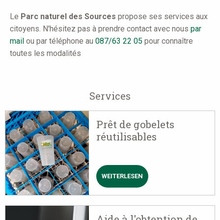
here
Le
Parc naturel des Sources
propose ses services aux
citoyens. N'hésitez pas à prendre contact avec nous
par
mail
ou par téléphone au
087/63 22 05
pour connaître
toutes les modalités
Services
Prêt de gobelets
réutilisables
WEITERLESEN
ÜBER
PRÊT
DE
GOBELETS
RÉUTILISABLES
Aide à l'obtention de