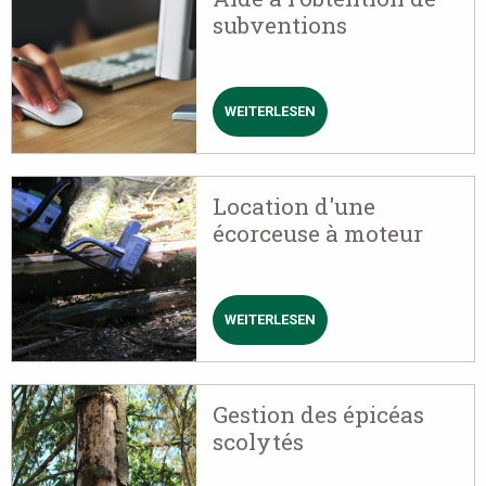
subventions
WEITERLESEN
ÜBER
AIDE
À
L'OBTENTION
DE
Location d'une
SUBVENTIONS
écorceuse à moteur
WEITERLESEN
ÜBER
LOCATION
D'UNE
ÉCORCEUSE
À
Gestion des épicéas
MOTEUR
scolytés