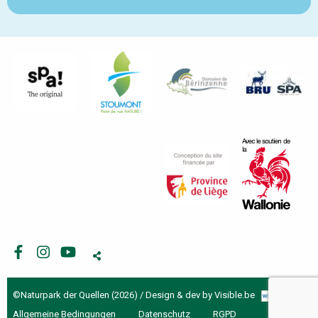
Facebook
Instagram
Youtube
©Naturpark der Quellen (2026) / Design & dev by
Visible.be
Allgemeine Bedingungen
Datenschutz
RGPD