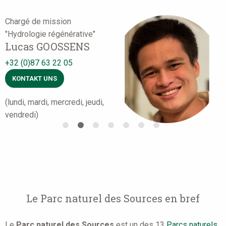
Chargé de mission
Photo
V
"Hydrologie régénérative"
Lucas GOOSSENS
+
+32 (0)87 63 22 05
KONTAKT UNS
(lundi, mardi, mercredi, jeudi,
vendredi)
Le Parc naturel des Sources en bref
Le
Parc naturel des Sources
est un des 13
Parcs naturels