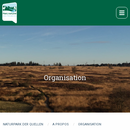
Direkt
zum
Me
Inhalt
Organisation
You
NATURPARK DER QUELLEN
A PROPOS
ORGANISATION
are