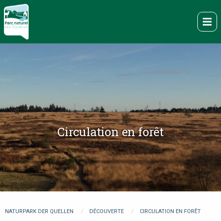
Direkt
zum
Me
Inhalt
Circulation en forêt
You
NATURPARK DER QUELLEN
DÉCOUVERTE
CIRCULATION EN FORÊT
are