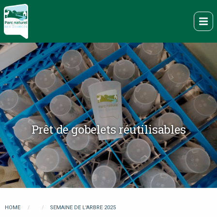
Skip
to
Me
main
content
Prêt de gobelets réutilisables
You
HOME
SEMAINE DE L'ARBRE 2025
are