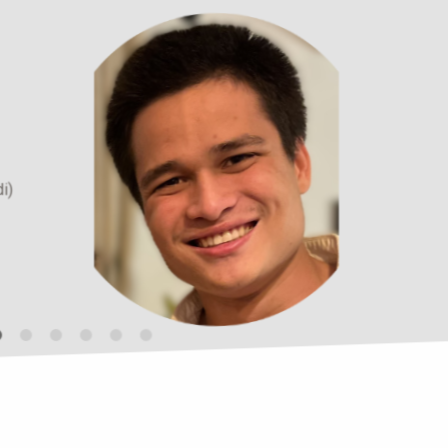
Photo
Manager
Valé
+32 (0)87 
CONTACT