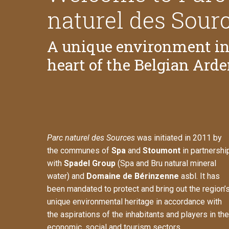
naturel des Sourc
A unique environment in
heart of the Belgian Ard
Parc naturel des Sources
was initiated in 2011 by
the communes of
Spa
and
Stoumont
in partnershi
with
Spadel Group
(Spa and Bru natural mineral
water) and
Domaine de Bérinzenne
asbl. It has
been mandated to protect and bring out the region’
unique environmental heritage in accordance with
the aspirations of the inhabitants and players in the
economic, social and tourism sectors.