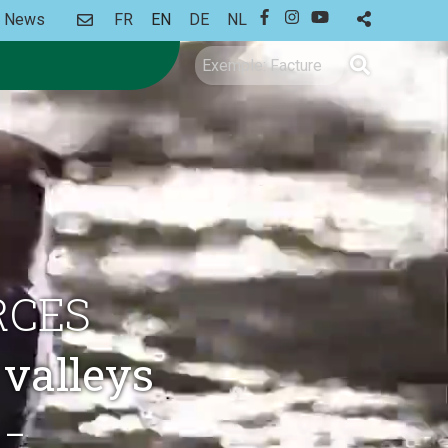
CONTACT
News
FR
EN
DE
NL
FACEBOOK
INSTAGRAM
YOUTUBE
Search
RCES
valleys
 –