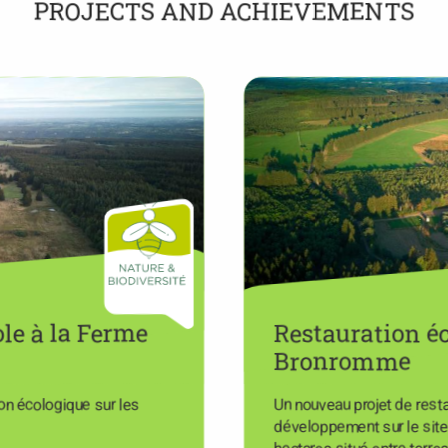
PROJECTS AND ACHIEVEMENTS
ole à la Ferme
Restauration é
Bronromme
ion écologique sur les
Un nouveau projet de rest
développement sur le sit