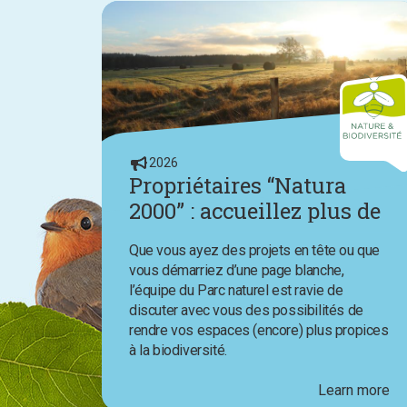
2026
Propriétaires “Natura
2000” : accueillez plus de
nature chez vous avec
Que vous ayez des projets en tête ou que
l’aide du Parc naturel
vous démarriez d’une page blanche,
l’équipe du Parc naturel est ravie de
discuter avec vous des possibilités de
rendre vos espaces (encore) plus propices
à la biodiversité.
Learn more