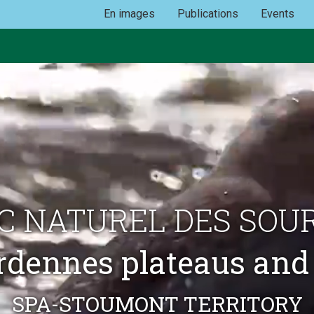
En images
Publications
Events
C NATUREL DES SOU
rdennes plateaus and 
 SPA-STOUMONT TERRITORY