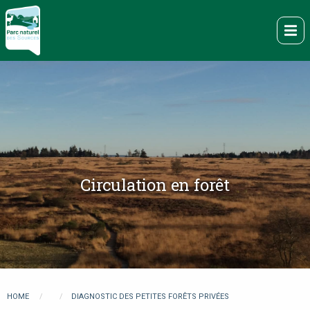
Overslaan
en
Me
naar
de
inhoud
gaan
Circulation en forêt
You
HOME
DIAGNOSTIC DES PETITES FORÊTS PRIVÉES
are