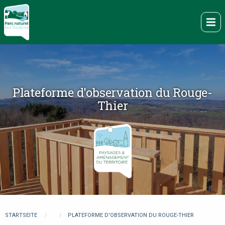
Direkt
zum
Me
Inhalt
Plateforme d'observation du Rouge-
Thier
You
STARTSEITE
PLATEFORME D'OBSERVATION DU ROUGE-THIER
are