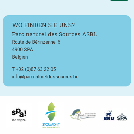
WO FINDEN SIE UNS?
Parc naturel des Sources ASBL
Route de Bérinzenne, 6
4900
SPA
Belgien
T
Téléphone
+32 (0)87 63 22 05
info@parcnatureldessources.be