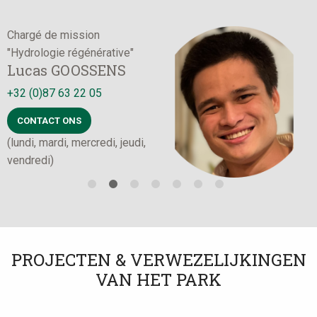
Administratieve kracht
Photo
D
Pascale BAIRIN
+32 (0)87 63 22 05
+
CONTACT ONS
PROJECTEN & VERWEZELIJKINGEN
VAN HET PARK