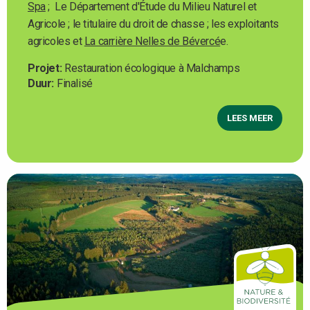
Spa
; Le Département d'Étude du Milieu Naturel et
Agricole ; le titulaire du droit de chasse ; les exploitants
agricoles et
La carrière Nelles de Bévercé
e.
Projet
Restauration écologique à Malchamps
Duur
Finalisé
LEES MEER