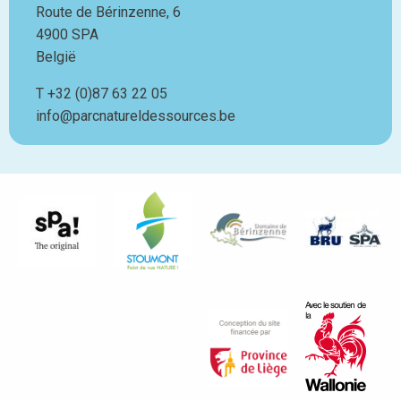
Route de Bérinzenne, 6
4900
SPA
België
T
Téléphone
+32 (0)87 63 22 05
info@parcnatureldessources.be