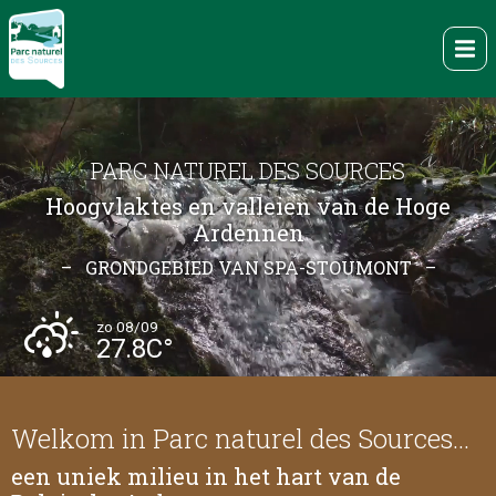
Overslaan
en
Me
naar
de
inhoud
gaan
PARC NATUREL DES SOURCES
Hoogvlaktes en valleien van de Hoge
Ardennen
– GRONDGEBIED VAN SPA-STOUMONT –
zo 08/09
27.8C°
Welkom in Parc naturel des Sources…
een uniek milieu in het hart van de