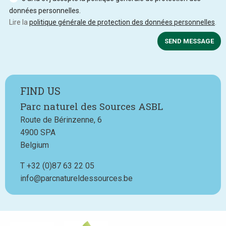
données personnelles.
Lire la
politique générale de protection des données personnelles
.
SEND MESSAGE
FIND US
Parc naturel des Sources ASBL
Route de Bérinzenne, 6
4900
SPA
Belgium
T
Téléphone
+32 (0)87 63 22 05
info@parcnatureldessources.be