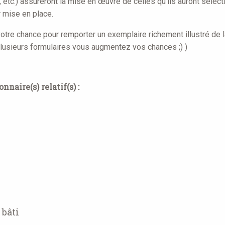
etc.) assureront la mise en œuvre de celles qu'ils auront sélec
r mise en place.
otre chance pour remporter un exemplaire richement illustré de l
plusieurs formulaires vous augmentez vos chances ;) )
naire(s) relatif(s) :
 bâti