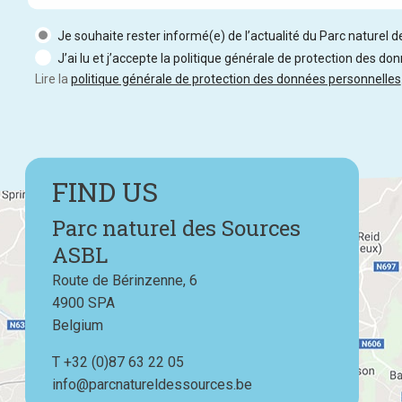
Je souhaite rester informé(e) de l’actualité du Parc naturel 
J’ai lu et j’accepte la politique générale de protection des do
Lire la
politique générale de protection des données personnelles
FIND US
Parc naturel des Sources
ASBL
Route de Bérinzenne, 6
4900
SPA
Belgium
T
Téléphone
+32 (0)87 63 22 05
info@parcnatureldessources.be