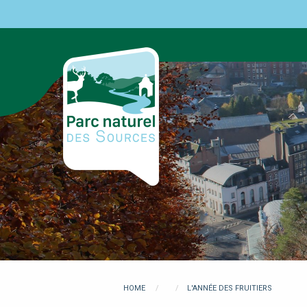
Skip
to
main
content
You
HOME
L'ANNÉE DES FRUITIERS