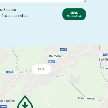
des Sources.
SEND
nnées personnelles.
MESSAGE
.