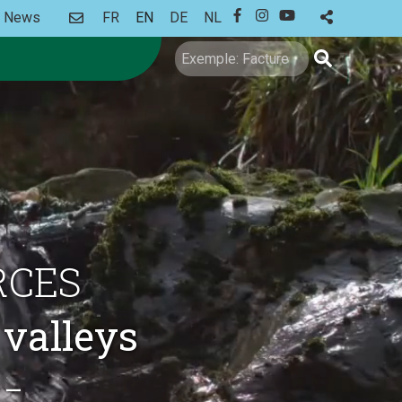
CONTACT
News
FR
EN
DE
NL
FACEBOOK
INSTAGRAM
YOUTUBE
Search
RCES
valleys
 –