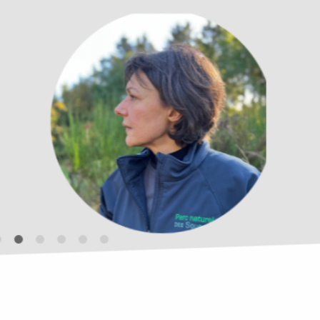
Photo
Manager
Valé
+32 (0)87 
CONTACT