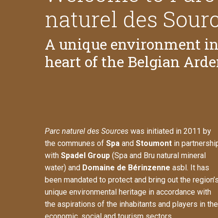
naturel des Sourc
A unique environment in
heart of the Belgian Ard
Parc naturel des Sources
was initiated in 2011 by
the communes of
Spa
and
Stoumont
in partnershi
with
Spadel Group
(Spa and Bru natural mineral
water) and
Domaine de Bérinzenne
asbl. It has
been mandated to protect and bring out the region’
unique environmental heritage in accordance with
the aspirations of the inhabitants and players in the
economic, social and tourism sectors.