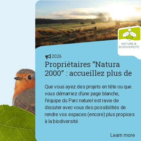
2026
Propriétaires “Natura
2000” : accueillez plus de
nature chez vous avec
Que vous ayez des projets en tête ou que
l’aide du Parc naturel
vous démarriez d’une page blanche,
l’équipe du Parc naturel est ravie de
discuter avec vous des possibilités de
rendre vos espaces (encore) plus propices
à la biodiversité.
Learn more