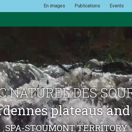
En images
Publications
Events
C NATUREL DES SOU
rdennes plateaus and 
 SPA-STOUMONT TERRITORY