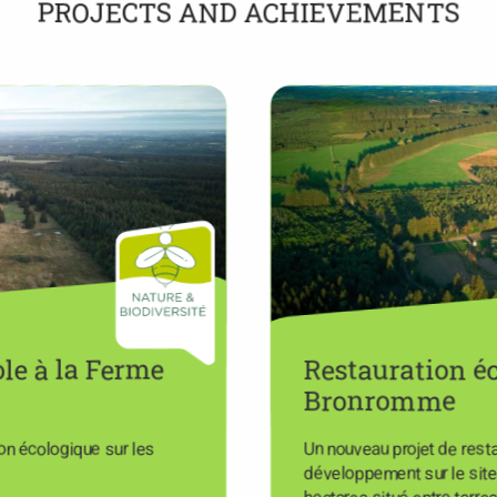
PROJECTS AND ACHIEVEMENTS
ole à la Ferme
Restauration é
Bronromme
ion écologique sur les
Un nouveau projet de rest
développement sur le sit