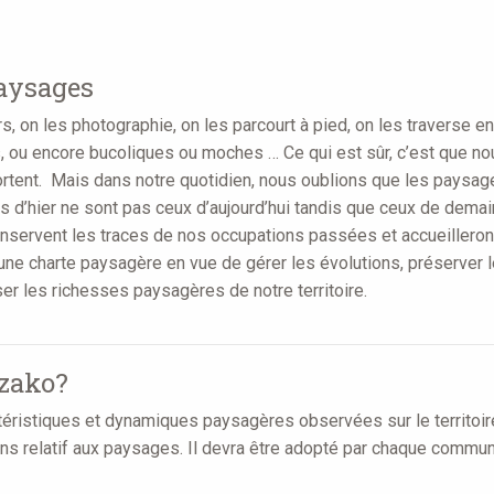
paysages
s, on les photographie, on les parcourt à pied, on les traverse en
s, ou encore bucoliques ou moches … Ce qui est sûr, c’est que 
portent. Mais dans notre quotidien, nous oublions que les paysag
 d’hier ne sont pas ceux d’aujourd’hui tandis que ceux de demai
nservent les traces de nos occupations passées et accueilleront
une charte paysagère en vue de gérer les évolutions, préserver le
ser les richesses paysagères de notre territoire.
ézako?
téristiques et dynamiques paysagères observées sur le territoir
ons relatif aux paysages. Il devra être adopté par chaque commun