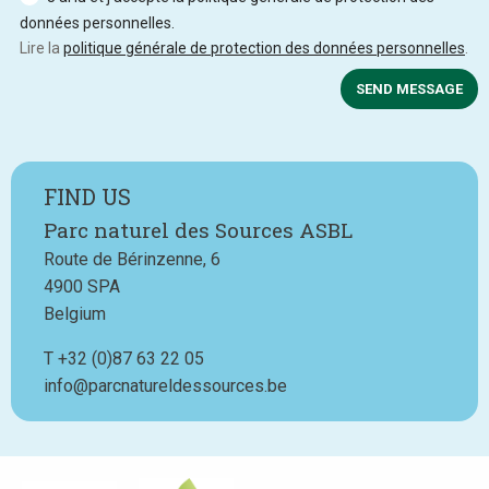
données personnelles.
Lire la
politique générale de protection des données personnelles
.
SEND MESSAGE
FIND US
Parc naturel des Sources ASBL
Route de Bérinzenne, 6
4900
SPA
Belgium
T
Téléphone
+32 (0)87 63 22 05
info@parcnatureldessources.be