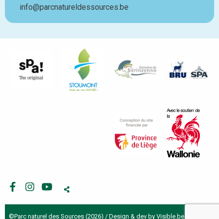
info@parcnatureldessources.be
Facebook
Instagram
Youtube
©Parc naturel des Sources (2026) / Design & dev by
Visible.be