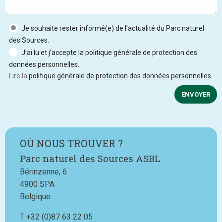
Je souhaite rester informé(e) de l’actualité du Parc naturel
des Sources.
J’ai lu et j’accepte la politique générale de protection des
données personnelles.
Lire la
politique générale de protection des données personnelles
.
ENVOYER
OÙ NOUS TROUVER ?
Parc naturel des Sources ASBL
Bérinzenne, 6
4900
SPA
Belgique
T
Téléphone
+32 (0)87 63 22 05