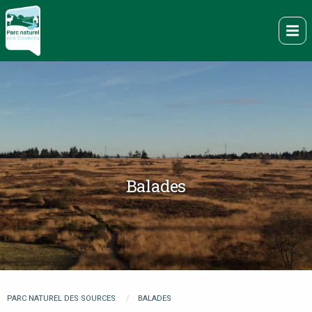
Aller
au
Me
contenu
principal
Balades
You
PARC NATUREL DES SOURCES
BALADES
are