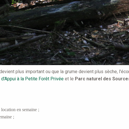
evient plus important ou que la grume devient plus sèche, l'écor
 d'Appui à la Petite Forêt Privée
et le
Parc naturel des Source
location en semaine ;
emaine ;