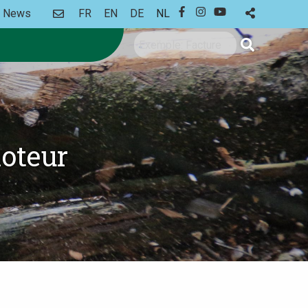
CONTACT
News
FR
EN
DE
NL
FACEBOOK
INSTAGRAM
YOUTUBE
Zoeken
moteur