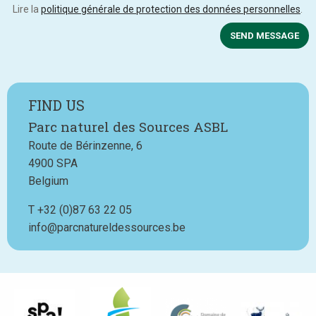
Lire la
politique générale de protection des données personnelles
.
SEND MESSAGE
FIND US
Parc naturel des Sources ASBL
Route de Bérinzenne, 6
4900
SPA
Belgium
T
Téléphone
+32 (0)87 63 22 05
info@parcnatureldessources.be