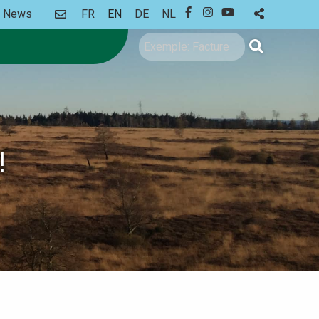
CONTACT
News
FR
EN
DE
NL
FACEBOOK
INSTAGRAM
YOUTUBE
Search
!