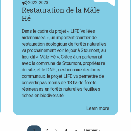
2022-2023
Restauration de la Mâle
Hé
Dans le cadre du projet « LIFE Vallées
ardennaises », un important chantier de
restauration écologique de forêts naturelles
va prochainement voir le jour à Stoumont, au
lieu-dit « Mâle Hé ». Grâce à un partenariat
avec la commune de Stoumont, propriétaire
du site, et le DNF , gestionnaire des bois
communaux, le projet LIFE va permettre de
convertir pas moins de 18 ha de forêts
résineuses en forêts naturelles feuillues
riches en biodiversité.
Learn more
Pagination
Current
1
Page
2
Page
3
Page
4
Next
››
Last
Dernier »