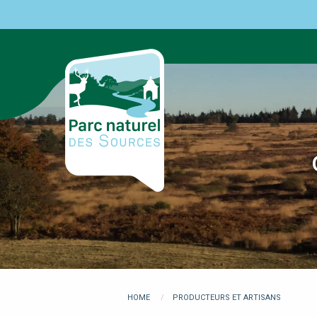
Skip
to
main
content
You
HOME
PRODUCTEURS ET ARTISANS