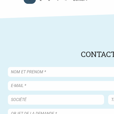
page
page
page
CONTACT