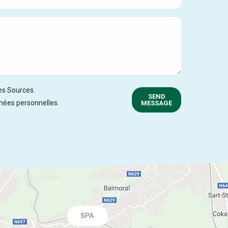
des Sources.
SEND
nnées personnelles.
MESSAGE
.