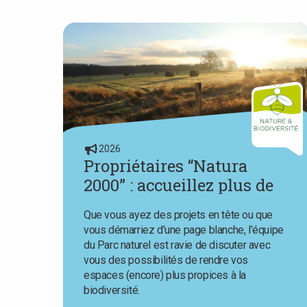
are
here
2026
Propriétaires “Natura
2000” : accueillez plus de
nature chez vous avec
Que vous ayez des projets en tête ou que
l’aide du Parc naturel
vous démarriez d’une page blanche, l’équipe
du Parc naturel est ravie de discuter avec
vous des possibilités de rendre vos
espaces (encore) plus propices à la
biodiversité.