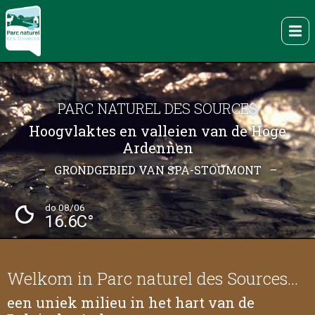
Overslaan
en
Me
naar
de
inhoud
gaan
PARC NATUREL DES SOURCES
Hoogvlaktes en valleien van de Hoge
Ardennen
– GRONDGEBIED VAN SPA-STOUMONT –
do 08/06
16.6C°
Welkom in Parc naturel des Sources…
een uniek milieu in het hart van de