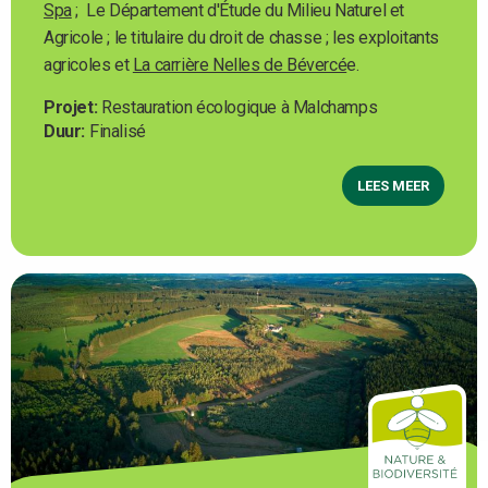
Spa
; Le Département d'Étude du Milieu Naturel et
Agricole ; le titulaire du droit de chasse ; les exploitants
agricoles et
La carrière Nelles de Bévercé
e.
Projet
Restauration écologique à Malchamps
Duur
Finalisé
LEES MEER