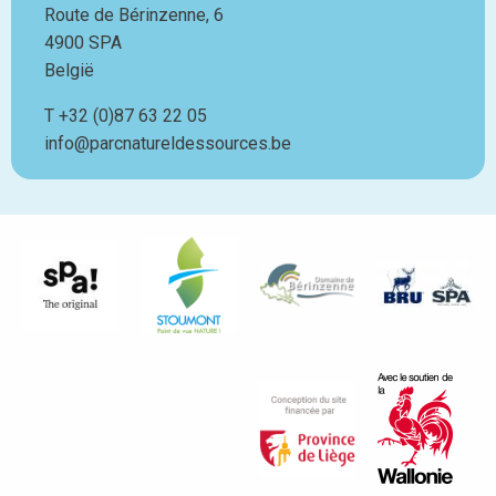
Route de Bérinzenne, 6
4900
SPA
België
T
Téléphone
+32 (0)87 63 22 05
info@parcnatureldessources.be