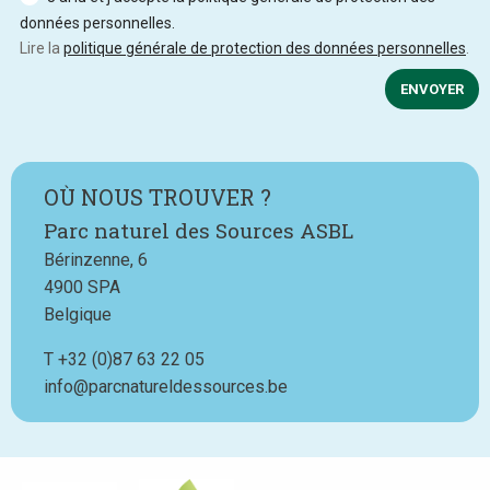
données personnelles.
Lire la
politique générale de protection des données personnelles
.
ENVOYER
OÙ NOUS TROUVER ?
Parc naturel des Sources ASBL
Bérinzenne, 6
4900
SPA
Belgique
T
Téléphone
+32 (0)87 63 22 05
info@parcnatureldessources.be