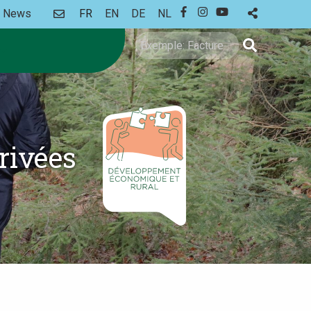
CONTACT
News
FR
EN
DE
NL
FACEBOOK
INSTAGRAM
YOUTUBE
Rechercher
privées