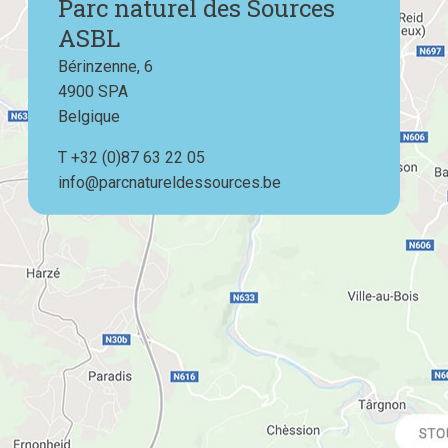
Parc naturel des Sources
ASBL
Bérinzenne, 6
4900
SPA
Belgique
T
Téléphone
+32 (0)87 63 22 05
info@parcnatureldessources.be