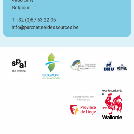
4900
SPA
Belgique
T
Téléphone
+32 (0)87 63 22 05
info@parcnatureldessources.be