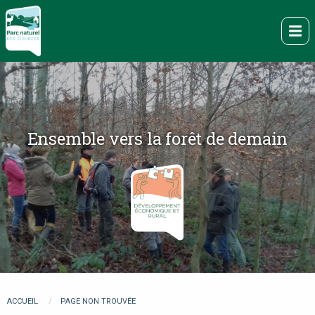
Aller
au
Me
contenu
principal
Ensemble vers la forêt de demain
You
ACCUEIL
PAGE NON TROUVÉE
are