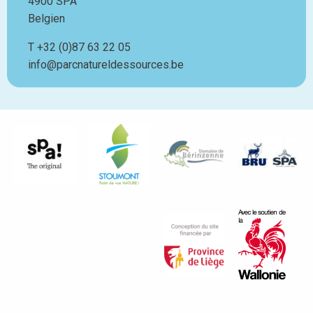
4900
SPA
Belgien
T
Téléphone
+32 (0)87 63 22 05
info@parcnatureldessources.be