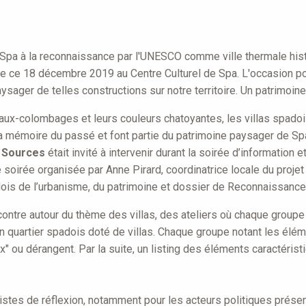
 Spa à la reconnaissance par l'UNESCO comme ville thermale his
ée ce 18 décembre 2019 au Centre Culturel de Spa. L'occasion po
paysager de telles constructions sur notre territoire. Un patrimoine
faux-colombages et leurs couleurs chatoyantes, les villas spad
t la mémoire du passé et font partie du patrimoine paysager de Sp
s Sources
était invité à intervenir durant la soirée d’information e
e soirée organisée par Anne Pirard, coordinatrice locale du proj
ois de l’urbanisme, du patrimoine et dossier de Reconnaissanc
tre autour du thème des villas, des ateliers où chaque groupe d
un quartier spadois doté de villas. Chaque groupe notant les élé
eux" ou dérangent. Par la suite, un listing des éléments caractéris
istes de réflexion, notamment pour les acteurs politiques présen