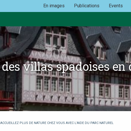
En images
Publications
Events
 des villas spadoises en
: ACCUEILLEZ PLUS DE NATURE CHEZ VOUS AVEC L’AIDE DU PARC NATUREL