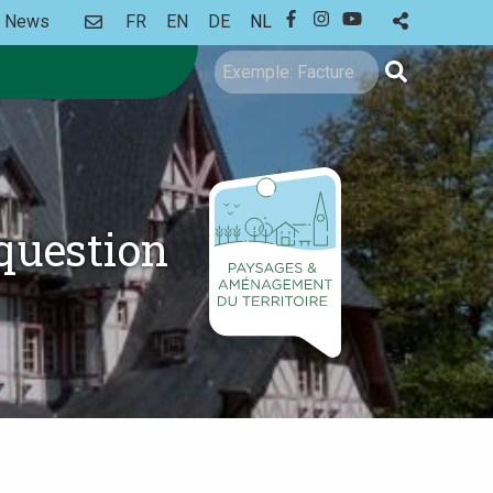
CONTACT
News
FR
EN
DE
NL
FACEBOOK
INSTAGRAM
YOUTUBE
Zoeken
 question