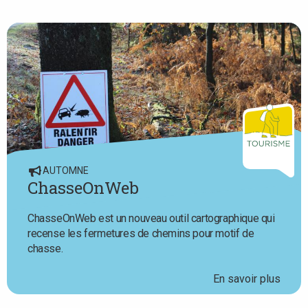
AUTOMNE
ChasseOnWeb
ChasseOnWeb est un nouveau outil cartographique qui
recense les fermetures de chemins pour motif de
chasse.
En savoir plus