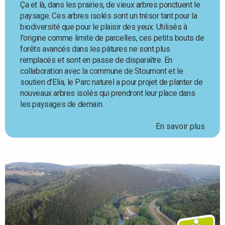
Ça et là, dans les prairies, de vieux arbres ponctuent le
paysage. Ces arbres isolés sont un trésor tant pour la
biodiversité que pour le plaisir des yeux. Utilisés à
l'origine comme limite de parcelles, ces petits bouts de
forêts avancés dans les pâtures ne sont plus
remplacés et sont en passe de disparaître. En
collaboration avec la commune de Stoumont et le
soutien d'Elia, le Parc naturel a pour projet de planter de
nouveaux arbres isolés qui prendront leur place dans
les paysages de demain.
En savoir plus