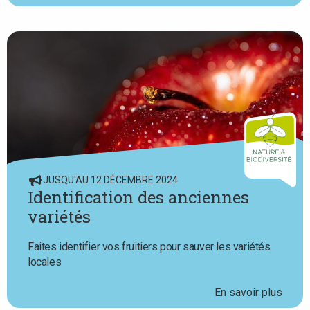
JUSQU'AU 12 DÉCEMBRE 2024
Identification des anciennes
variétés
Faites identifier vos fruitiers pour sauver les variétés
locales
En savoir plus