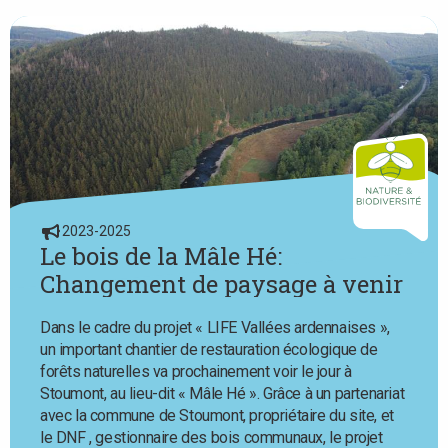
2023-2025
Le bois de la Mâle Hé:
Changement de paysage à venir
Dans le cadre du projet « LIFE Vallées ardennaises »,
un important chantier de restauration écologique de
forêts naturelles va prochainement voir le jour à
Stoumont, au lieu-dit « Mâle Hé ». Grâce à un partenariat
avec la commune de Stoumont, propriétaire du site, et
le DNF , gestionnaire des bois communaux, le projet