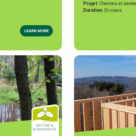
Projet
Chemins et sentier
Duration
En cours
LEARN MORE