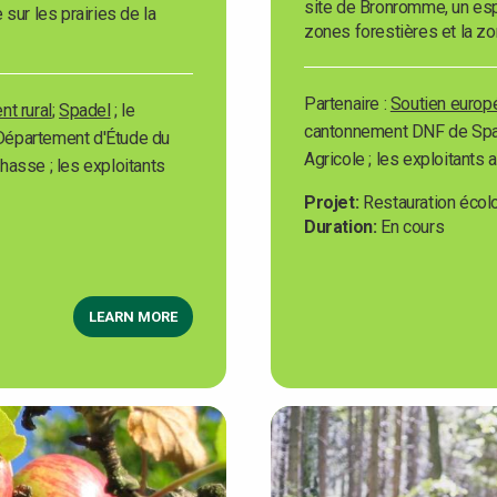
site de Bronromme, un esp
 sur les prairies de la
zones forestières et la z
Partenaire :
Soutien europ
t rural
;
Spadel
; le
cantonnement DNF de Spa 
Département d'Étude du
Agricole ; les exploitants 
 chasse ; les exploitants
Projet
Restauration éco
Duration
En cours
LEARN MORE