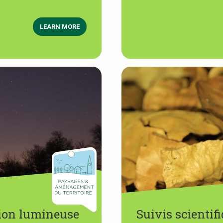
LEARN MORE
tion lumineuse
Suivis scientif