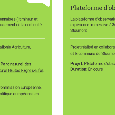
Plateforme d'o
ennaises (lit mineur et
La plateforme d'observat
lissement de la continuité
expérience immersive à 36
Stoumont.
llonie Agriculture,
Projet réalisé en collabor
et la commune de Stoumo
Projet
Plateforme d'obse
,
Parc naturel des
Duration
En cours
turel Hautes Fagnes-Eifel
,
 Commission Européenne
,
politique européenne en