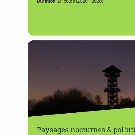
Duration
En cours (2020 - 2028)
Paysages nocturnes & pollu