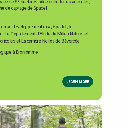
ace de 63 hectares situé entre terres agricoles,
one de captage de Spadel.
éen au développement rural
;
Spadel
; le
; Le Département d'Étude du Milieu Naturel et
agricoles et
La carrière Nelles de Bévercé
e.
logique à Bronromme
LEARN MORE