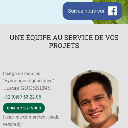
Suivez nous sur
Facebook
UNE ÉQUIPE AU SERVICE DE VOS
PROJETS
Chargée administrative
Photo
D
Pascale BAIRIN
+32 (0)87 63 22 05
+
CONTACTEZ-NOUS
(lundi, mardi, jeudi, vendredi)
(