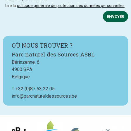
Lire la
politique générale de protection des données personnelles
.
ENVOYER
OÙ NOUS TROUVER ?
Parc naturel des Sources ASBL
Bérinzenne, 6
4900
SPA
Belgique
T
Téléphone
+32 (0)87 63 22 05
info@parcnatureldessources.be