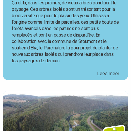
Ça et là, dans les prairies, de vieux arbres ponctuent le
paysage. Ces arbres isolés sont un trésor tant pour la
biodiversité que pour le plaisir des yeux. Utilisés à
l'origine comme limite de parcelles, ces petits bouts de
forêts avancés dans les pâtures ne sont plus
remplacés et sont en passe de disparaître. En
collaboration avec la commune de Stoumont et le
soutien d'Elia, le Parc naturel a pour projet de planter de
nouveaux arbres isolés qui prendront leur place dans
les paysages de demain.
Lees meer