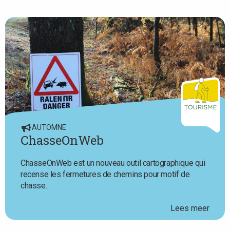
AUTOMNE
ChasseOnWeb
ChasseOnWeb est un nouveau outil cartographique qui
recense les fermetures de chemins pour motif de
chasse.
Lees meer