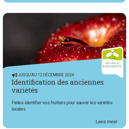
JUSQU'AU 12 DÉCEMBRE 2024
Identification des anciennes
variétés
Faites identifier vos fruitiers pour sauver les variétés
locales
Lees meer