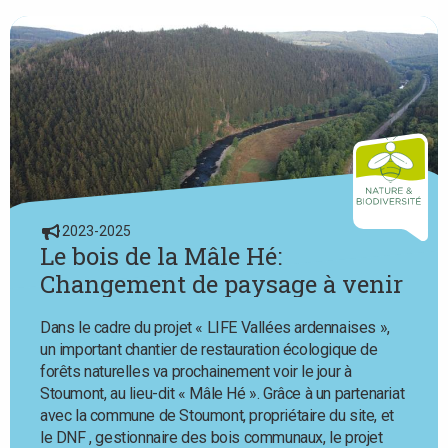
2023-2025
Le bois de la Mâle Hé:
Changement de paysage à venir
Dans le cadre du projet « LIFE Vallées ardennaises »,
un important chantier de restauration écologique de
forêts naturelles va prochainement voir le jour à
Stoumont, au lieu-dit « Mâle Hé ». Grâce à un partenariat
avec la commune de Stoumont, propriétaire du site, et
le DNF , gestionnaire des bois communaux, le projet