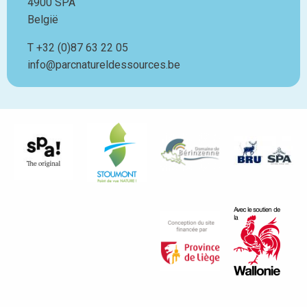
4900
SPA
België
T
Téléphone
+32 (0)87 63 22 05
info@parcnatureldessources.be